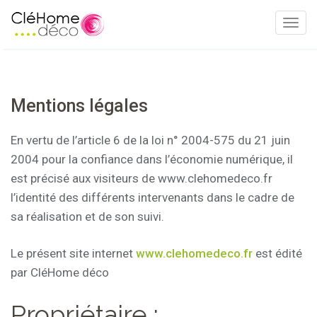
T
o
g
g
l
Mentions légales
e
n
En vertu de l’article 6 de la loi n° 2004-575 du 21 juin
a
2004 pour la confiance dans l’économie numérique, il
v
est précisé aux visiteurs de www.clehomedeco.fr
i
l’identité des différents intervenants dans le cadre de
g
sa réalisation et de son suivi.
a
t
Le présent site internet
www.clehomedeco.fr
est édité
i
par CléHome déco
o
n
Propriétaire :