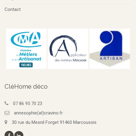
Contact
CléHome déco
07 86 95 70 23
annesophie(at)cravino.fr
30 rue du Mesnil Forget 91460 Marcoussis