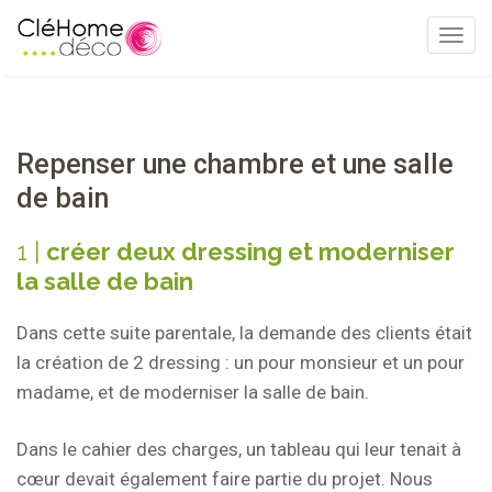
T
o
g
g
l
Repenser une chambre et une salle
e
de bain
n
a
1 |
créer deux dressing et moderniser
v
la salle de bain
i
g
Dans cette suite parentale, la demande des clients était
a
la création de 2 dressing : un pour monsieur et un pour
t
madame, et de moderniser la salle de bain.
i
o
Dans le cahier des charges, un tableau qui leur tenait à
n
cœur devait également faire partie du projet. Nous