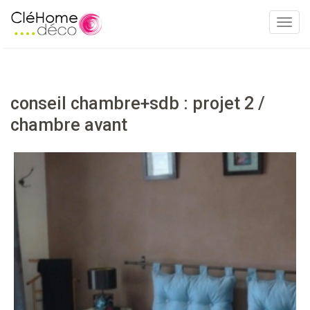
T
o
g
g
l
conseil chambre+sdb : projet 2 /
e
chambre avant
n
a
v
i
g
a
t
i
o
n