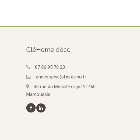
CléHome déco
07 86 95 70 23
annesophie(at)cravino.fr
30 rue du Mesnil Forget 91460
Marcoussis