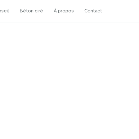
seil
Béton ciré
À propos
Contact