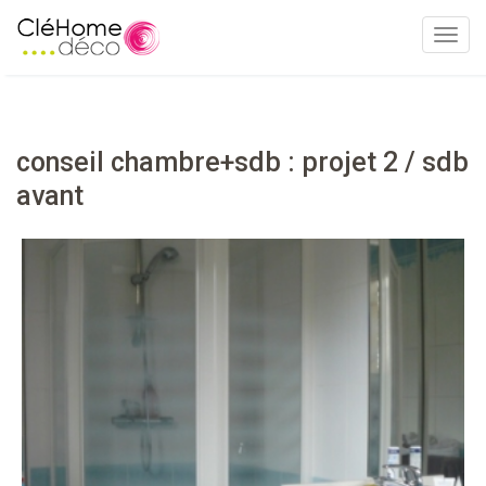
T
o
g
g
l
conseil chambre+sdb : projet 2 / sdb
e
avant
n
a
v
i
g
a
t
i
o
n