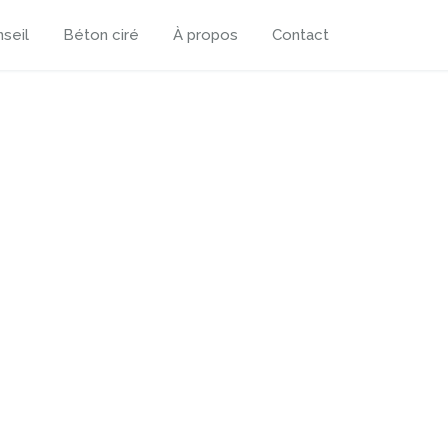
seil
Béton ciré
À propos
Contact