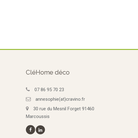
CléHome déco
07 86 95 70 23
annesophie(at)cravino.fr
30 rue du Mesnil Forget 91460
Marcoussis