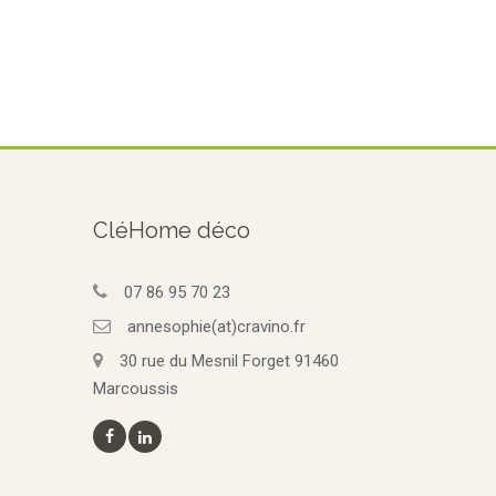
CléHome déco
07 86 95 70 23
annesophie(at)cravino.fr
30 rue du Mesnil Forget 91460
Marcoussis