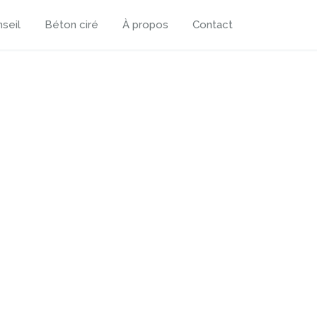
seil
Béton ciré
À propos
Contact