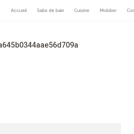
Accueil
Salle de bain
Cuisine
Mobilier
Con
a645b0344aae56d709a