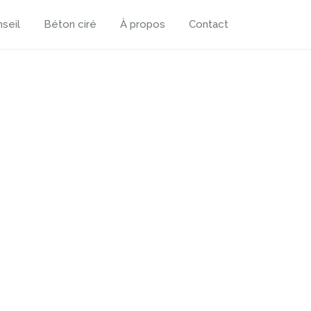
seil
Béton ciré
À propos
Contact