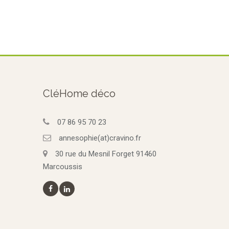
CléHome déco
07 86 95 70 23
annesophie(at)cravino.fr
30 rue du Mesnil Forget 91460
Marcoussis