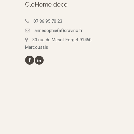
CléHome déco
07 86 95 70 23
annesophie(at)cravino.fr
30 rue du Mesnil Forget 91460
Marcoussis