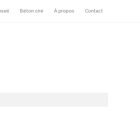
seil
Béton ciré
À propos
Contact