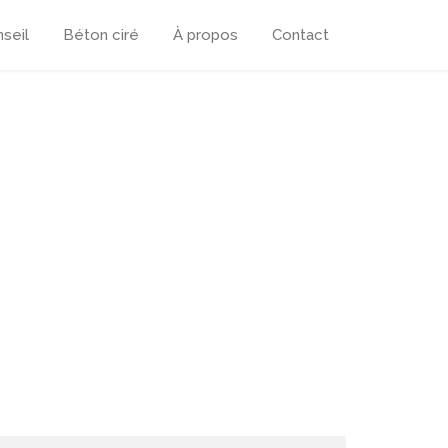
seil
Béton ciré
À propos
Contact