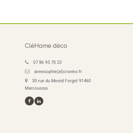
CléHome déco
07 86 95 70 23
annesophie(at)cravino.fr
30 rue du Mesnil Forget 91460
Marcoussis