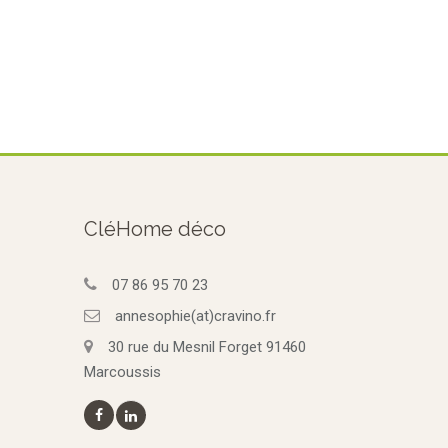
CléHome déco
07 86 95 70 23
annesophie(at)cravino.fr
30 rue du Mesnil Forget 91460
Marcoussis