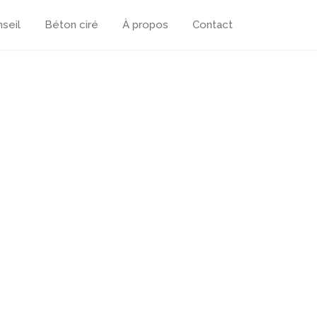
seil
Béton ciré
À propos
Contact