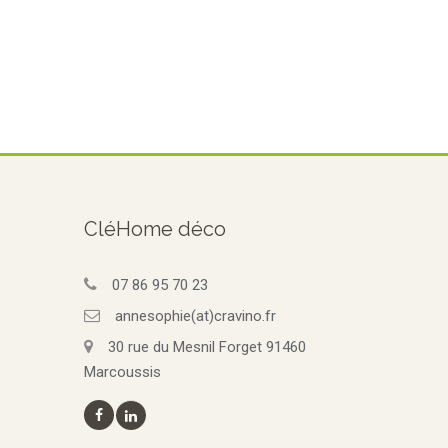
CléHome déco
07 86 95 70 23
annesophie(at)cravino.fr
30 rue du Mesnil Forget 91460
Marcoussis