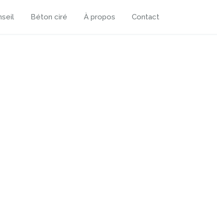
seil
Béton ciré
À propos
Contact