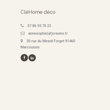
CléHome déco
07 86 95 70 23
annesophie(at)cravino.fr
30 rue du Mesnil Forget 91460
Marcoussis