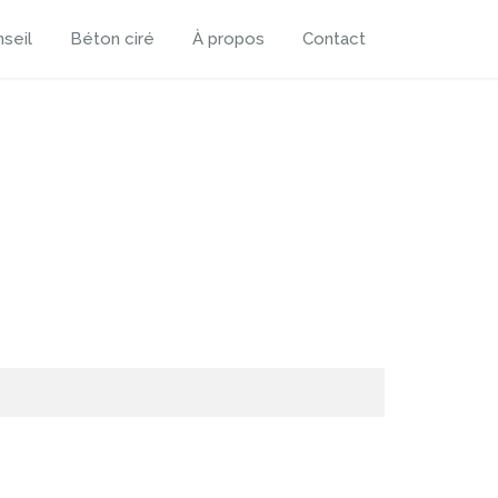
seil
Béton ciré
À propos
Contact