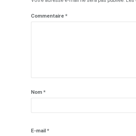
Votre adresse e-mail ne sera pas publiée.
Les 
Commentaire
*
Nom
*
E-mail
*