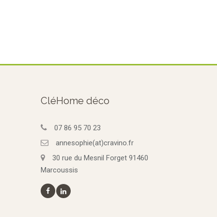
CléHome déco
07 86 95 70 23
annesophie(at)cravino.fr
30 rue du Mesnil Forget 91460
Marcoussis