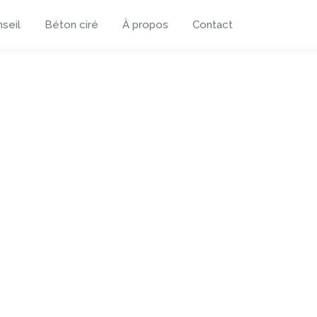
seil
Béton ciré
À propos
Contact