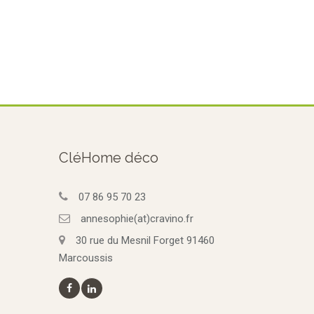
CléHome déco
07 86 95 70 23
annesophie(at)cravino.fr
30 rue du Mesnil Forget 91460
Marcoussis