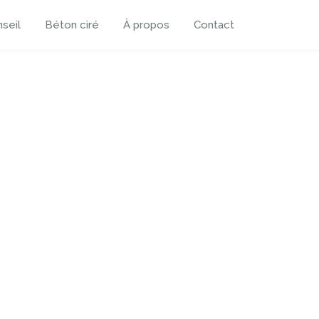
seil
Béton ciré
À propos
Contact