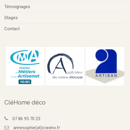
Témoignages
Stages
Contact
CléHome déco
07 86 95 70 23
annesophie(at)cravino.fr