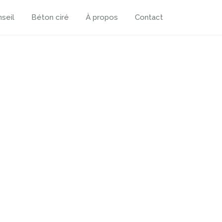
seil
Béton ciré
À propos
Contact