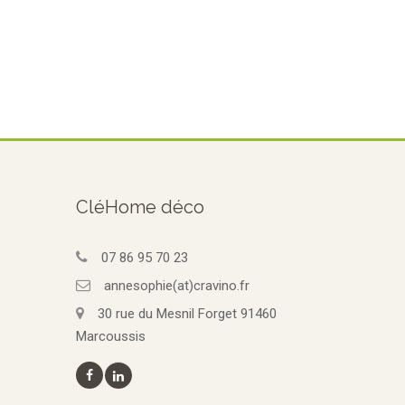
CléHome déco
07 86 95 70 23
annesophie(at)cravino.fr
30 rue du Mesnil Forget 91460
Marcoussis