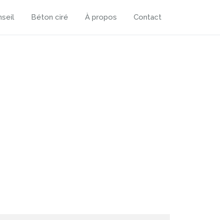
seil
Béton ciré
À propos
Contact