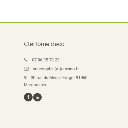
CléHome déco
07 86 95 70 23
annesophie(at)cravino.fr
30 rue du Mesnil Forget 91460
Marcoussis