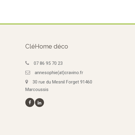
CléHome déco
07 86 95 70 23
annesophie(at)cravino.fr
30 rue du Mesnil Forget 91460
Marcoussis