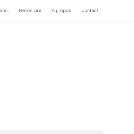
seil
Béton ciré
À propos
Contact