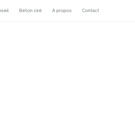
seil
Béton ciré
À propos
Contact