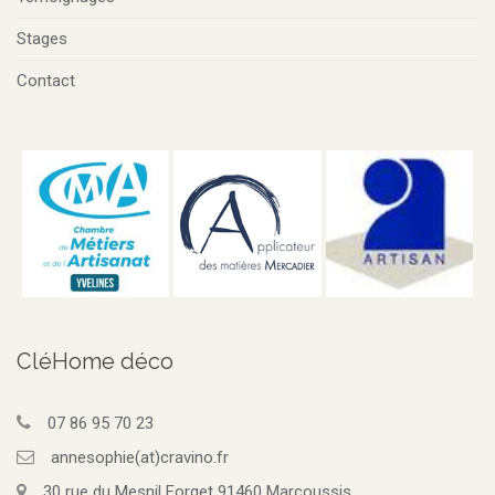
Stages
Contact
CléHome déco
07 86 95 70 23
annesophie(at)cravino.fr
30 rue du Mesnil Forget 91460 Marcoussis