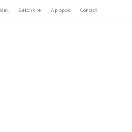
seil
Béton ciré
À propos
Contact