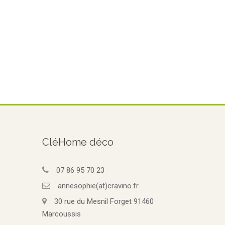
CléHome déco
07 86 95 70 23
annesophie(at)cravino.fr
30 rue du Mesnil Forget 91460
Marcoussis